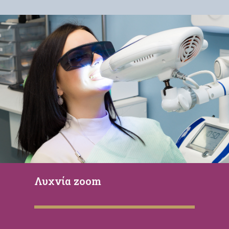
Λυχνία zoom