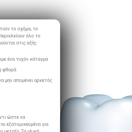
τούν το σχήμα, το
περικλείουν όλο το
ούνται στις εξής
υμε ένα τυχόν κάταγμα
νη φθορά
να μην απομένει αρκετός
ντι ώστε να
αι εξατομικευμένα για
ο μεταξύ.
Τα υλικά