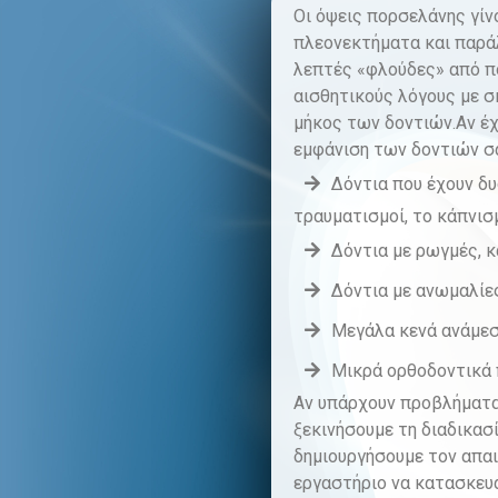
Οι όψεις πορσελάνης γίν
πλεονεκτήματα και παράλ
λεπτές «φλούδες» από π
αισθητικούς λόγους με 
μήκος των δοντιών.
Αν έ
εμφάνιση των δοντιών σας
Δόντια που έχουν δ
τραυματισμοί, το κάπνισ
Δόντια με ρωγμές, 
Δόντια με ανωμαλίε
Μεγάλα κενά ανάμεσ
Μικρά ορθοδοντικά 
Αν υπάρχουν προβλήματα 
ξεκινήσουμε τη διαδικασ
δημιουργήσουμε τον απα
εργαστήριο να κατασκευάσ