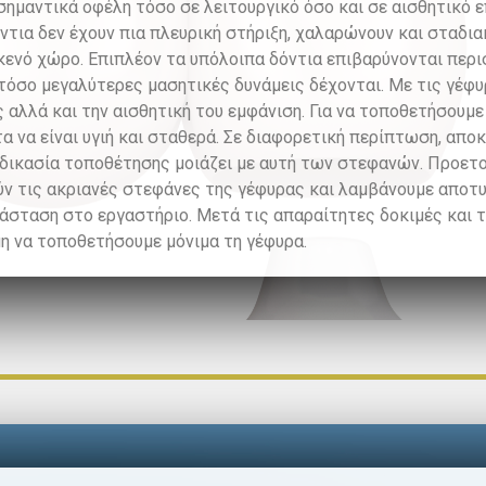
ημαντικά οφέλη τόσο σε λειτουργικό όσο και σε αισθητικό ε
όντια δεν έχουν πια πλευρική στήριξη, χαλαρώνουν και σταδια
κενό χώρο. Επιπλέον τα υπόλοιπα δόντια επιβαρύνονται περ
ι τόσο μεγαλύτερες μασητικές δυνάμεις δέχονται. Με τις γέφ
 αλλά και την αισθητική του εμφάνιση.
Για να τοποθετήσουμε 
α να είναι υγιή και σταθερά. Σε διαφορετική περίπτωση, απ
δικασία τοποθέτησης μοιάζει με αυτή των στεφανών. Προετο
ύν τις ακριανές στεφάνες της γέφυρας και λαμβάνουμε αποτ
σταση στο εργαστήριο. Μετά τις απαραίτητες δοκιμές και τ
η να τοποθετήσουμε μόνιμα τη γέφυρα.