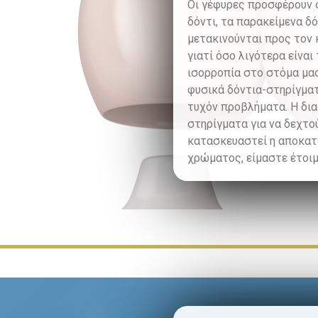
Οι γέφυρες προσφέρουν σ
δόντι, τα παρακείμενα δ
μετακινούνται προς τον 
γιατί όσο λιγότερα είνα
ισορροπία στο στόμα μας
φυσικά δόντια-στηρίγματ
τυχόν προβλήματα. Η δια
στηρίγματα για να δεχτο
κατασκευαστεί η αποκατά
χρώματος, είμαστε έτοιμ