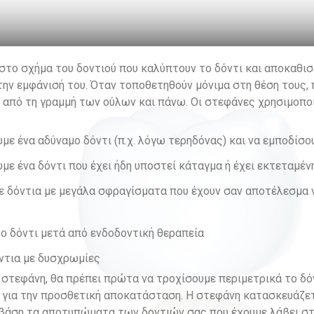
 στο σχήμα του δοντιού που καλύπτουν το δόντι και αποκαθισ
 την εμφάνισή του. Όταν τοποθετηθούν μόνιμα στη θέση τους, 
 από τη γραμμή των ούλων και πάνω.
Οι στεφάνες χρησιμοποι
με ένα αδύναμο δόντι (π.χ. λόγω τερηδόνας) και να εμποδίσο
με ένα δόντι που έχει ήδη υποστεί κάταγμα ή έχει εκτεταμέ
με δόντια με μεγάλα σφραγίσματα που έχουν σαν αποτέλεσμα 
το δόντι μετά από ενδοδοντική θεραπεία
όντια με δυσχρωμίες
 στεφάνη, θα πρέπει πρώτα να τροχίσουμε περιμετρικά το δό
 για την προσθετική αποκατάσταση. Η στεφάνη κατασκευάζετ
 βάση τα αποτυπώματα των δοντιών σας που έχουμε λάβει στ