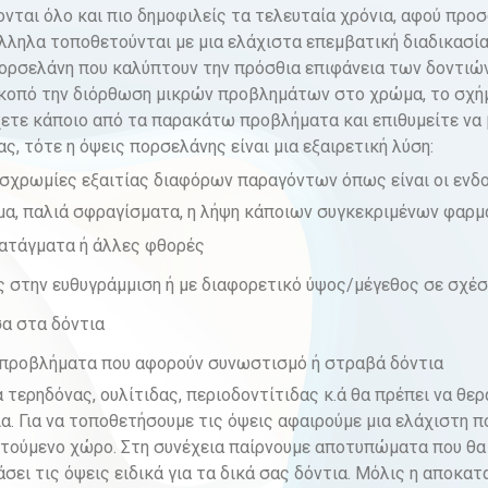
ονται όλο και πιο δημοφιλείς τα τελευταία χρόνια, αφού προ
ληλα τοποθετούνται με μια ελάχιστα επεμβατική διαδικασία.
ορσελάνη που καλύπτουν την πρόσθια επιφάνεια των δοντιών
σκοπό την διόρθωση μικρών προβλημάτων στο χρώμα, το σχήμ
χετε κάποιο από τα παρακάτω προβλήματα και επιθυμείτε να
, τότε η όψεις πορσελάνης είναι μια εξαιρετική λύση:
υσχρωμίες εξαιτίας διαφόρων παραγόντων όπως είναι οι ενδο
μα, παλιά σφραγίσματα, η λήψη κάποιων συγκεκριμένων φαρμ
κατάγματα ή άλλες φθορές
ς στην ευθυγράμμιση ή με διαφορετικό ύψος/μέγεθος σε σχέσ
α στα δόντια
προβλήματα που αφορούν συνωστισμό ή στραβά δόντια
τερηδόνας, ουλίτιδας, περιοδοντίτιδας κ.ά θα πρέπει να θε
ία. Για να τοποθετήσουμε τις όψεις αφαιρούμε μια ελάχιστη 
ιτούμενο χώρο. Στη συνέχεια παίρνουμε αποτυπώματα που θα
ει τις όψεις ειδικά για τα δικά σας δόντια. Μόλις η αποκατα